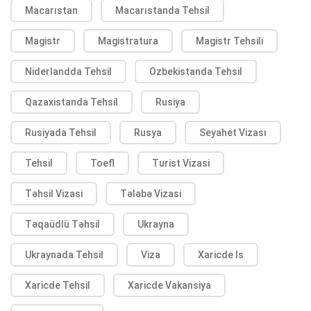
Macarıstan
Macarıstanda Tehsil
Magistr
Magistratura
Magistr Tehsili
Niderlandda Tehsil
Ozbekistanda Tehsil
Qazaxistanda Tehsil
Rusiya
Rusiyada Tehsil
Rusya
Seyahet Vizası
Tehsil
Toefl
Turist Vizasi
Təhsil Vizasi
Tələbə Vizasi
Təqaüdlü Təhsil
Ukrayna
Ukraynada Tehsil
Viza
Xaricde Is
Xaricde Tehsil
Xaricde Vakansiya