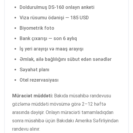
Doldurulmuş DS-160 onlayn anketi
Viza rüsumu ödənişi — 185 USD
Biyometrik foto
Bank çıxarışı — son 6 aylıq
İş yeri arayışı və maaş arayışı
Əmlak, ailə bağlılığını sübut edən sənədlər
Səyahət planı
Otel rezervasiyası
Müraciət müddəti:
Bakıda müsahibə randevusu
gözləmə müddəti mövsümə görə 2–12 həftə
arasında dəyişir. Onlayn müraciəti tamamladıqdan
sonra müsahibə üçün Bakıdakı Amerika Səfirliyindən
randevu alınır.