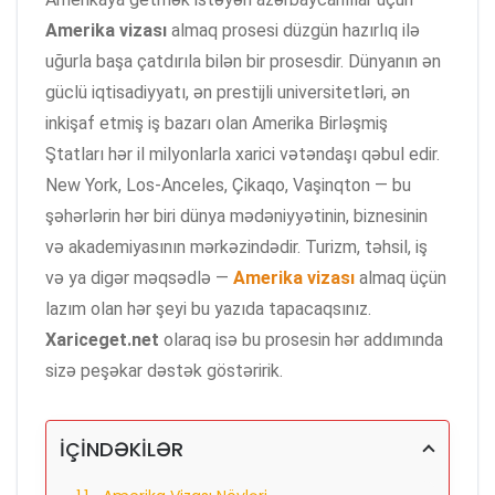
Amerika vizası
almaq prosesi düzgün hazırlıq ilə
uğurla başa çatdırıla bilən bir prosesdir. Dünyanın ən
güclü iqtisadiyyatı, ən prestijli universitetləri, ən
inkişaf etmiş iş bazarı olan Amerika Birləşmiş
Ştatları hər il milyonlarla xarici vətəndaşı qəbul edir.
New York, Los-Anceles, Çikaqo, Vaşinqton — bu
şəhərlərin hər biri dünya mədəniyyətinin, biznesinin
və akademiyasının mərkəzindədir. Turizm, təhsil, iş
və ya digər məqsədlə —
Amerika vizası
almaq üçün
lazım olan hər şeyi bu yazıda tapacaqsınız.
Xariceget.net
olaraq isə bu prosesin hər addımında
sizə peşəkar dəstək göstəririk.
İÇİNDƏKİLƏR