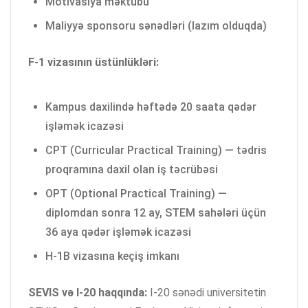
Motivasiya məktubu
Maliyyə sponsoru sənədləri (lazım olduqda)
F-1 vizasının üstünlükləri:
Kampus daxilində həftədə 20 saata qədər
işləmək icazəsi
CPT (Curricular Practical Training) — tədris
proqramına daxil olan iş təcrübəsi
OPT (Optional Practical Training) —
diplomdan sonra 12 ay, STEM sahələri üçün
36 aya qədər işləmək icazəsi
H-1B vizasına keçiş imkanı
SEVIS və I-20 haqqında:
I-20 sənədi universitetin