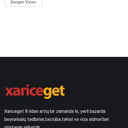
Şengen Vizası
Xariceget 8 ildən artıq bir zamandır ki, yerli bazarda
beynəlxalq tədbirlər,təcrübə,təhsil və viza xidmətləri
göstərən şirkətdir .