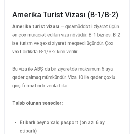
Amerika Turist Vizası (B-1/B-2)
Amerika turist vizası
— qısamüddətli ziyarət üçün
ən çox müraciət edilən viza növüdür. B-1 biznes, B-2
isə turizm və şəxsi ziyarət məqsədi üçündür. Çox
vaxt birlikdə B-1/B-2 kimi verilir.
Bu viza ilə ABŞ-da bir ziyarətdə maksimum 6 aya
qədər qalmaq mümkündür. Viza 10 ilə qədər çoxlu
giriş formatında verilə bilər.
Tələb olunan sənədlər:
Etibarlı beynəlxalq pasport (ən azı 6 ay
etibarlı)