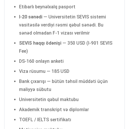
Etibarlı beynəlxalq pasport
I-20 sənədi
— Universitetin SEVIS sistemi
vasitəsilə verdiyi rəsmi qəbul sənədi. Bu
sənəd olmadan F-1 vizası verilmir
SEVIS haqqı ödənişi
— 350 USD (I-901 SEVIS
Fee)
DS-160 onlayn anketi
Viza rüsumu — 185 USD
Bank çıxarışı — bütün təhsil müddəti üçün
maliyyə sübutu
Universitetin qəbul məktubu
Akademik transkript və diplomlar
TOEFL / IELTS sertifikatı