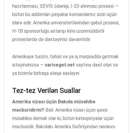
hazırlanması, SEVIS ödənişi, I-20 alınması prosesi —
bütün bu addımları peşəkar komandamız sizin üçün
idarə edir. Amerika universitetlərindən qəbul prosesi,
H-1B sponsorluğu axtarışı kimi uzunmüddətli
proseslərdə də dəstəyimiz davamlıdır.
Amerikaya turizm, təhsil və ya iş məqsədilə getmək
istəyirsinizsə —
xariceget.net
saytına daxil olun və
ya bizimlə birbaşa əlaqə saxlayın.
Tez-tez Verilən Suallar
Amerika vizası üçün Bakıda müsahibə
məcburidirmi?
Bəli. Amerika vizası üçün şəxsi
müsahibə demək olar ki, bütün kateqoriyalar üçün
məcburidir. Bakıdakı Amerika Səfirliyindən randevu