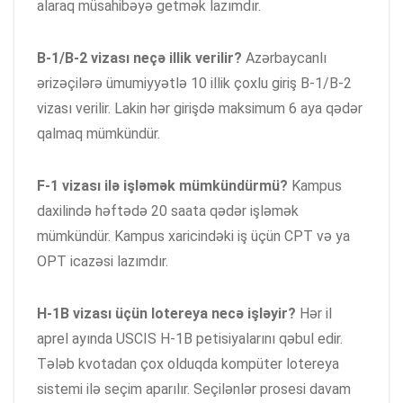
alaraq müsahibəyə getmək lazımdır.
B-1/B-2 vizası neçə illik verilir?
Azərbaycanlı
ərizəçilərə ümumiyyətlə 10 illik çoxlu giriş B-1/B-2
vizası verilir. Lakin hər girişdə maksimum 6 aya qədər
qalmaq mümkündür.
F-1 vizası ilə işləmək mümkündürmü?
Kampus
daxilində həftədə 20 saata qədər işləmək
mümkündür. Kampus xaricindəki iş üçün CPT və ya
OPT icazəsi lazımdır.
H-1B vizası üçün lotereya necə işləyir?
Hər il
aprel ayında USCIS H-1B petisiyalarını qəbul edir.
Tələb kvotadan çox olduqda kompüter lotereya
sistemi ilə seçim aparılır. Seçilənlər prosesi davam