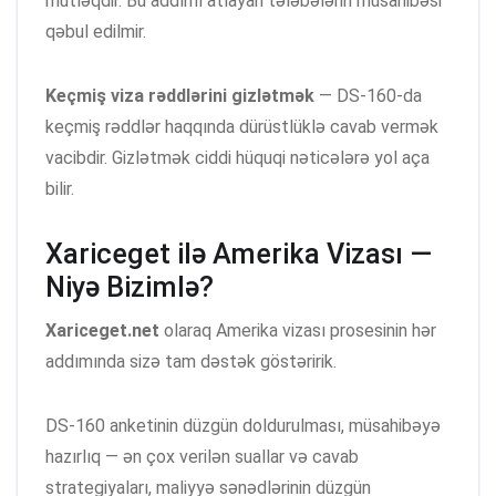
mütləqdir. Bu addımı atlayan tələbələrin müsahibəsi
qəbul edilmir.
Keçmiş viza rəddlərini gizlətmək
— DS-160-da
keçmiş rəddlər haqqında dürüstlüklə cavab vermək
vacibdir. Gizlətmək ciddi hüquqi nəticələrə yol aça
bilir.
Xariceget ilə Amerika Vizası —
Niyə Bizimlə?
Xariceget.net
olaraq Amerika vizası prosesinin hər
addımında sizə tam dəstək göstəririk.
DS-160 anketinin düzgün doldurulması, müsahibəyə
hazırlıq — ən çox verilən suallar və cavab
strategiyaları, maliyyə sənədlərinin düzgün