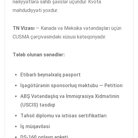
nailiyyətlərə sahib şəxslər üçündür. Kvota
məhdudiyyəti yoxdur.
TN Vizası
— Kanada və Meksika vətəndaşları üçün
CUSMA çərçivəsindəki xüsusi kateqoriyadır.
Tələb olunan sənədlər:
Etibarlı beynəlxalq pasport
İşəgötürənin sponsorluq məktubu — Petition
ABŞ Vətəndaşlıq və İmmiqrasiya Xidmətinin
(USCIS) təsdiqi
Təhsil diplomu və ixtisas sertifikatları
İş müqaviləsi
DS-160 onlayn anketi