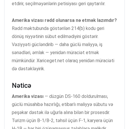
etdirir, seçilməyənlərin petisiyası geri qaytarılır.
Amerika vizası rədd olunarsa nə etmək lazımdır?
Rədd məktubunda göstərilən 214(b) kodu geri
dönüş niyyətinin sübut edilmədiyini göstərir.
Vəziyyəti gücləndirib — daha güclü maliyyə, iş
sənədləri, əmlak — yenidən müraciət etmək
mümkündür. Xariceget.net olaraq yenidən müraciəti
də dəstəkləyirik.
Nəticə
Amerika vizası
— düzgün DS-160 doldurulması,
güclü müsahibə hazırlığı, etibarlı maliyyə sübutu və
peşəkar dəstək ilə uğurla alına bilən bir prosesdir.
Turizm üçün B-1/B-2, təhsil üçün F-1, karyera üçün
H-1B — hər biri özünəməxsus tələblərə malikdir.