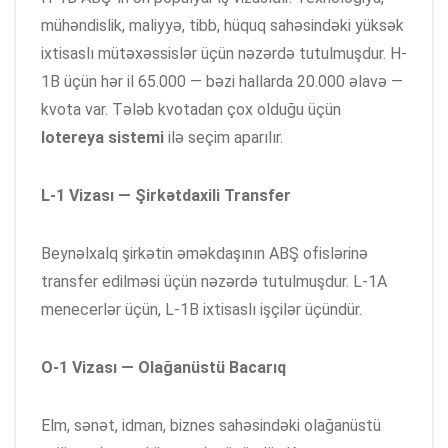
mühəndislik, maliyyə, tibb, hüquq sahəsindəki yüksək
ixtisaslı mütəxəssislər üçün nəzərdə tutulmuşdur. H-
1B üçün hər il 65.000 — bəzi hallarda 20.000 əlavə —
kvota var. Tələb kvotadan çox olduğu üçün
lotereya sistemi
ilə seçim aparılır.
L-1 Vizası — Şirkətdaxili Transfer
Beynəlxalq şirkətin əməkdaşının ABŞ ofislərinə
transfer edilməsi üçün nəzərdə tutulmuşdur. L-1A
menecerlər üçün, L-1B ixtisaslı işçilər üçündür.
O-1 Vizası — Olağanüstü Bacarıq
Elm, sənət, idman, biznes sahəsindəki olağanüstü