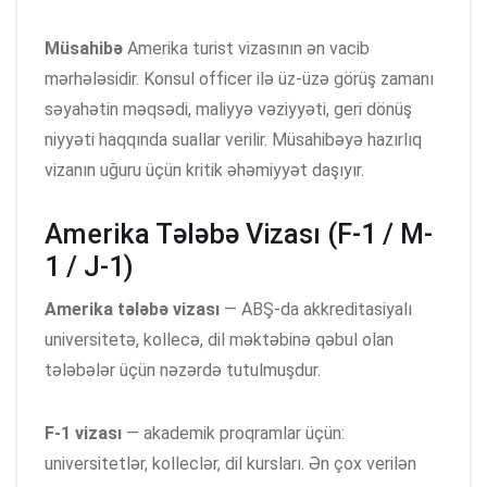
Müsahibə
Amerika turist vizasının ən vacib
mərhələsidir. Konsul officer ilə üz-üzə görüş zamanı
səyahətin məqsədi, maliyyə vəziyyəti, geri dönüş
niyyəti haqqında suallar verilir. Müsahibəyə hazırlıq
vizanın uğuru üçün kritik əhəmiyyət daşıyır.
Amerika Tələbə Vizası (F-1 / M-
1 / J-1)
Amerika tələbə vizası
— ABŞ-da akkreditasiyalı
universitetə, kollecə, dil məktəbinə qəbul olan
tələbələr üçün nəzərdə tutulmuşdur.
F-1 vizası
— akademik proqramlar üçün:
universitetlər, kolleclər, dil kursları. Ən çox verilən