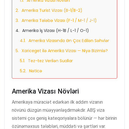
Amerika Vizası Növləri
Amerika Turist Vizası (B-1/B-2)
Amerika Tələbə Vizası (F-1 / M-1 / J-1)
Amerika İş Vizası (H-1B / L-1 / O-1)
Amerika Vizasında Ən Çox Edilən Səhvlər
Xariceget ilə Amerika Vizası — Niyə Bizimlə?
Tez-tez Verilən Suallar
Nəticə
Amerika Vizası Növləri
Amerikaya müraciət edərkən ilk addım vizanın
növünü düzgün müəyyənləşdirməkdir. ABŞ viza
sistemi çox geniş kateqoriyalara bölünür — hər birinin
özünəməxsus tələbləri, müddəti və şərtləri var.