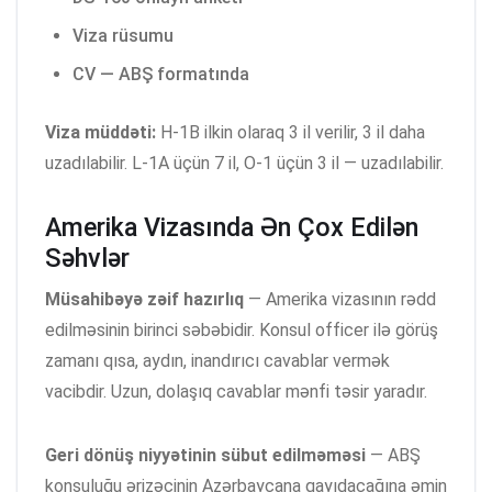
Viza rüsumu
CV — ABŞ formatında
Viza müddəti:
H-1B ilkin olaraq 3 il verilir, 3 il daha
uzadılabilir. L-1A üçün 7 il, O-1 üçün 3 il — uzadılabilir.
Amerika Vizasında Ən Çox Edilən
Səhvlər
Müsahibəyə zəif hazırlıq
— Amerika vizasının rədd
edilməsinin birinci səbəbidir. Konsul officer ilə görüş
zamanı qısa, aydın, inandırıcı cavablar vermək
vacibdir. Uzun, dolaşıq cavablar mənfi təsir yaradır.
Geri dönüş niyyətinin sübut edilməməsi
— ABŞ
konsuluğu ərizəçinin Azərbaycana qayıdacağına əmin