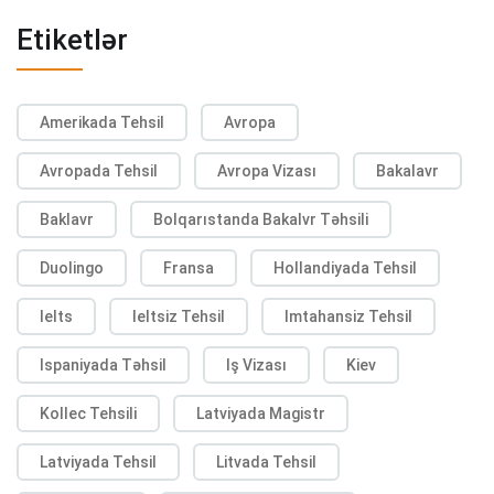
Etiketlər
Amerikada Tehsil
Avropa
Avropada Tehsil
Avropa Vizası
Bakalavr
Baklavr
Bolqarıstanda Bakalvr Təhsili
Duolingo
Fransa
Hollandiyada Tehsil
Ielts
Ieltsiz Tehsil
Imtahansiz Tehsil
Ispaniyada Təhsil
Iş Vizası
Kiev
Kollec Tehsili
Latviyada Magistr
Latviyada Tehsil
Litvada Tehsil