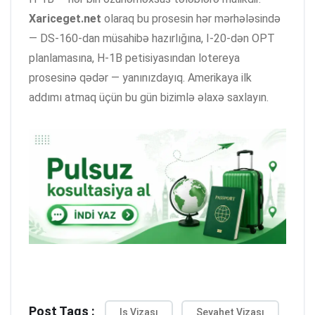
Xariceget.net
olaraq bu prosesin hər mərhələsində
— DS-160-dan müsahibə hazırlığına, I-20-dən OPT
planlamasına, H-1B petisiyasından lotereya
prosesinə qədər — yanınızdayıq. Amerikaya ilk
addımı atmaq üçün bu gün bizimlə əlaxə saxlayın.
Post Tags :
Iş Vizası
Seyahet Vizası