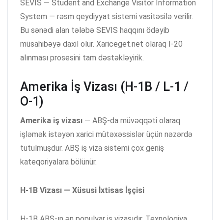
SEVIS — Student and Exchange Visitor Information
System — rəsm qeydiyyat sistemi vasitəsilə verilir.
Bu sənədi alan tələbə SEVIS haqqını ödəyib
müsahibəyə daxil olur. Xariceget.net olaraq I-20
alınması prosesini tam dəstəkləyirik.
Amerika İş Vizası (H-1B / L-1 /
O-1)
Amerika iş vizası
— ABŞ-da müvəqqəti olaraq
işləmək istəyən xarici mütəxəssislər üçün nəzərdə
tutulmuşdur. ABŞ iş viza sistemi çox geniş
kateqoriyalara bölünür.
H-1B Vizası — Xüsusi İxtisas İşçisi
H-1B ABŞ-ın ən populyar iş vizasıdır. Texnologiya,