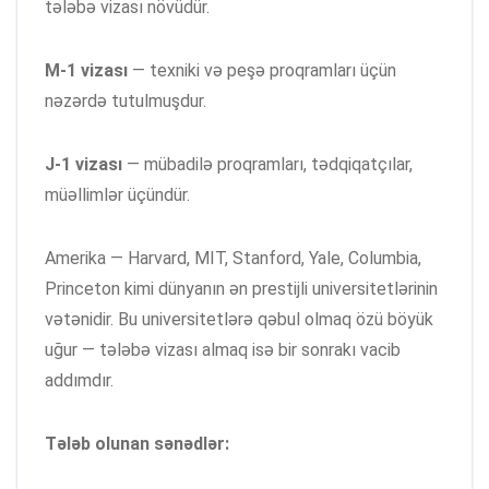
tələbə vizası növüdür.
M-1 vizası
— texniki və peşə proqramları üçün
nəzərdə tutulmuşdur.
J-1 vizası
— mübadilə proqramları, tədqiqatçılar,
müəllimlər üçündür.
Amerika — Harvard, MIT, Stanford, Yale, Columbia,
Princeton kimi dünyanın ən prestijli universitetlərinin
vətənidir. Bu universitetlərə qəbul olmaq özü böyük
uğur — tələbə vizası almaq isə bir sonrakı vacib
addımdır.
Tələb olunan sənədlər: