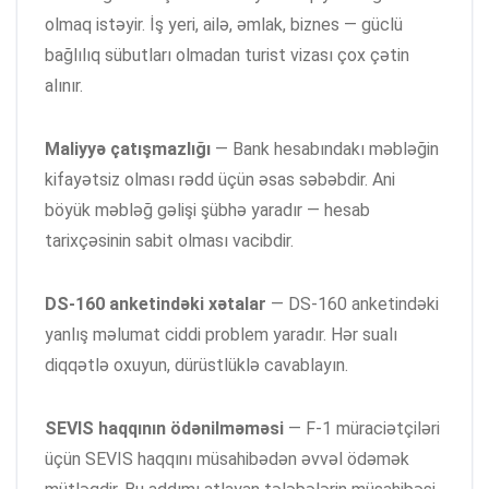
olmaq istəyir. İş yeri, ailə, əmlak, biznes — güclü
bağlılıq sübutları olmadan turist vizası çox çətin
alınır.
Maliyyə çatışmazlığı
— Bank hesabındakı məbləğin
kifayətsiz olması rədd üçün əsas səbəbdir. Ani
böyük məbləğ gəlişi şübhə yaradır — hesab
tarixçəsinin sabit olması vacibdir.
DS-160 anketindəki xətalar
— DS-160 anketindəki
yanlış məlumat ciddi problem yaradır. Hər sualı
diqqətlə oxuyun, dürüstlüklə cavablayın.
SEVIS haqqının ödənilməməsi
— F-1 müraciətçiləri
üçün SEVIS haqqını müsahibədən əvvəl ödəmək