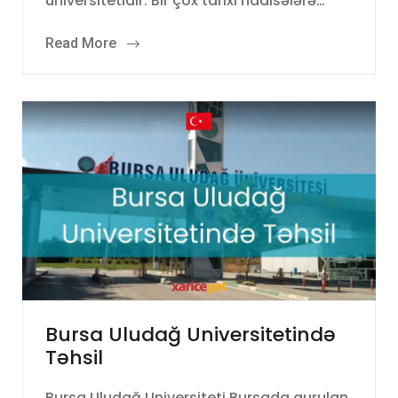
universitetidir. Bir çox tarixi hadisələrə…
Read More
Bursa Uludağ Universitetində
Təhsil
Bursa Uludağ Universiteti Bursada qurulan