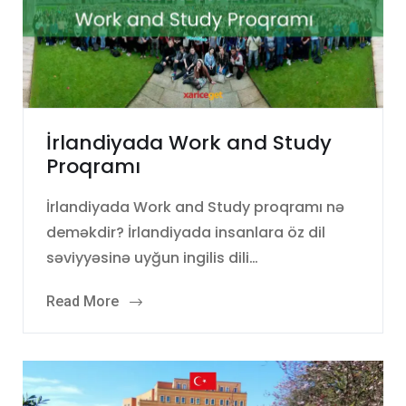
İrlandiyada Work and Study
Proqramı
İrlandiyada Work and Study proqramı nə
deməkdir? İrlandiyada insanlara öz dil
səviyyəsinə uyğun ingilis dili…
Read More