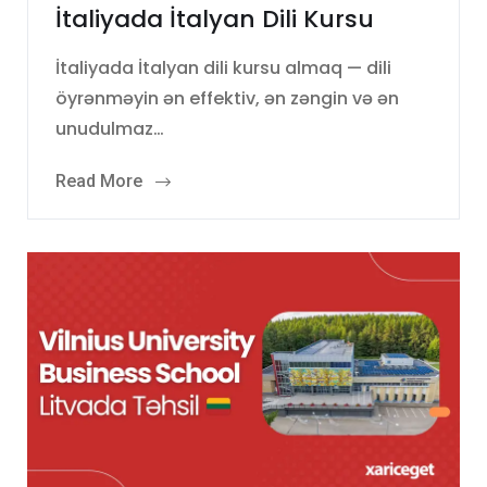
İtaliyada İtalyan Dili Kursu
İtaliyada İtalyan dili kursu almaq — dili
öyrənməyin ən effektiv, ən zəngin və ən
unudulmaz…
Read More