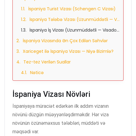
İspaniya Turist Vizası (Schengen C Vizası)
İspaniya Tələbə Vizası (Uzunmüddətli — Visado de Estudios)
İspaniya İş Vizası (Uzunmüddətli — Visado de Trabajo)
İspaniya Vizasında Ən Çox Edilən Səhvlər
Xariceget ilə İspaniya Vizası — Niyə Bizimlə?
Tez-tez Verilən Suallar
Nəticə
İspaniya Vizası Növləri
İspaniyaya müraciət edərkən ilk addım vizanın
növünü düzgün müəyyənləşdirməkdir. Hər viza
növünün özünəməxsus tələbləri, müddəti və
məqsədi var.