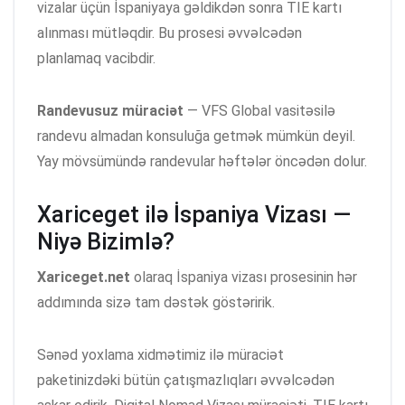
vizalar üçün İspaniyaya gəldikdən sonra TIE kartı
alınması mütləqdir. Bu prosesi əvvəlcədən
planlamaq vacibdir.
Randevusuz müraciət
— VFS Global vasitəsilə
randevu almadan konsuluğa getmək mümkün deyil.
Yay mövsümündə randevular həftələr öncədən dolur.
Xariceget ilə İspaniya Vizası —
Niyə Bizimlə?
Xariceget.net
olaraq İspaniya vizası prosesinin hər
addımında sizə tam dəstək göstəririk.
Sənəd yoxlama xidmətimiz ilə müraciət
paketinizdəki bütün çatışmazlıqları əvvəlcədən