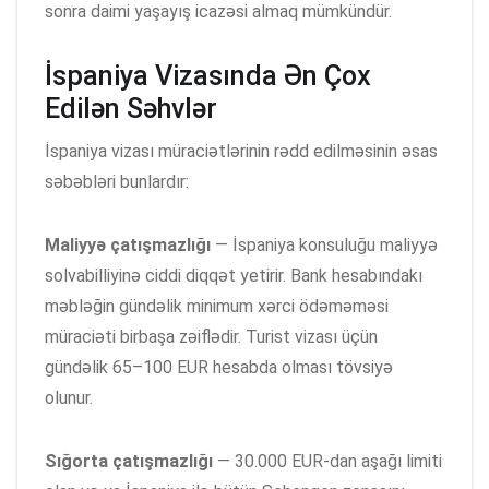
sonra daimi yaşayış icazəsi almaq mümkündür.
İspaniya Vizasında Ən Çox
Edilən Səhvlər
İspaniya vizası müraciətlərinin rədd edilməsinin əsas
səbəbləri bunlardır:
Maliyyə çatışmazlığı
— İspaniya konsuluğu maliyyə
solvabilliyinə ciddi diqqət yetirir. Bank hesabındakı
məbləğin gündəlik minimum xərci ödəməməsi
müraciəti birbaşa zəiflədir. Turist vizası üçün
gündəlik 65–100 EUR hesabda olması tövsiyə
olunur.
Sığorta çatışmazlığı
— 30.000 EUR-dan aşağı limiti