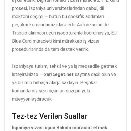
aşkar edirik. Digital Nomad Vizası müraciəti, TIE kartı
prosesi, İspaniya universitetlərindən qəbul, dil
məktəbi seçimi — bütün bu spesifik addımları
peşəkar komandamız idarə edir. Autorización de
Trabajo alınması üçün işəgötürənlə koordinasiya, EU
Blue Card müraciəti kimi mürəkkəb iş vizası
prosedurlarında da tam dəstək veririk.
İspaniyaya turizm, təhsil və ya iş məqsədilə getmək
istəyirsinizsə —
xariceget.net
saytına daxil olun və
ya bizimlə birbaşa əlaqə saxlayın. Peşəkar
komandamız sizin üçün ən düzgün yolu
müəyyənləşdirəcək.
Tez-tez Verilən Suallar
İspaniya vizası üçün Bakıda müraciət etmək