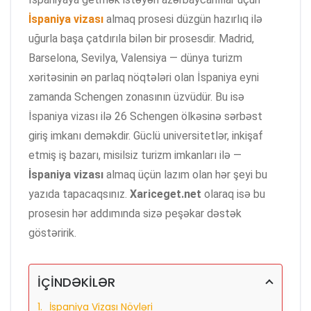
İspaniya vizası
almaq prosesi düzgün hazırlıq ilə
uğurla başa çatdırıla bilən bir prosesdir. Madrid,
Barselona, Sevilya, Valensiya — dünya turizm
xəritəsinin ən parlaq nöqtələri olan İspaniya eyni
zamanda Schengen zonasının üzvüdür. Bu isə
İspaniya vizası ilə 26 Schengen ölkəsinə sərbəst
giriş imkanı deməkdir. Güclü universitetlər, inkişaf
etmiş iş bazarı, misilsiz turizm imkanları ilə —
İspaniya vizası
almaq üçün lazım olan hər şeyi bu
yazıda tapacaqsınız.
Xariceget.net
olaraq isə bu
prosesin hər addımında sizə peşəkar dəstək
göstəririk.
İÇİNDƏKİLƏR
İspaniya Vizası Növləri