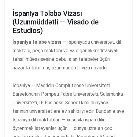
İspaniya Tələbə Vizası
(Uzunmüddətli — Visado de
Estudios)
İspaniya tələbə vizası
— İspaniyada universitet, dil
məktəbi, peşə məktəbi və ya digər akkreditasiyalı
təhsil müəssisəsinə qəbul alan tələbələr üçün
nəzərdə tutulmuş uzunmüddətli viza növüdür.
İspaniya — Madridin Complutense Universiteti,
Barselonanın Pompeu Fabra Universiteti, Salamanka
Universiteti, IE Business School kimi dünyaca
tanınan universitetlərə ev sahibliyi edir. Bundan əlavə
İspaniya dil məktəbləri — xüsusilə ispan dilini
öyrənmək istəyənlər üçün — dünya üzrə ən çox
seçilən mərkəzlər arasındadır. Barselona, Madrid,