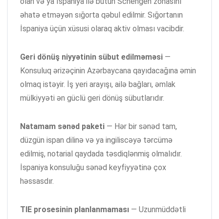
olan və ya İspaniya ilə bütün Schengen zonasını
əhatə etməyən sığorta qəbul edilmir. Sığortanın
İspaniya üçün xüsusi olaraq aktiv olması vacibdir.
Geri dönüş niyyətinin sübut edilməməsi
—
Konsuluq ərizəçinin Azərbaycana qayıdacağına əmin
olmaq istəyir. İş yeri arayışı, ailə bağları, əmlak
mülkiyyəti ən güclü geri dönüş sübutlarıdır.
Natamam sənəd paketi
— Hər bir sənəd tam,
düzgün ispan dilinə və ya ingiliscəyə tərcümə
edilmiş, notarial qaydada təsdiqlənmiş olmalıdır.
İspaniya konsuluğu sənəd keyfiyyətinə çox
həssasdır.
TIE prosesinin planlanmaması
— Uzunmüddətli