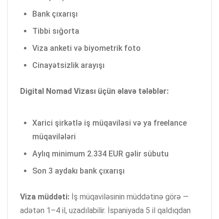
Bank çıxarışı
Tibbi sığorta
Viza anketi və biyometrik foto
Cinayətsizlik arayışı
Digital Nomad Vizası üçün əlavə tələblər:
Xarici şirkətlə iş müqaviləsi və ya freelance
müqavilələri
Aylıq minimum 2.334 EUR gəlir sübutu
Son 3 aydakı bank çıxarışı
Viza müddəti:
İş müqaviləsinin müddətinə görə —
adətən 1–4 il, uzadılabilir. İspaniyada 5 il qaldıqdan