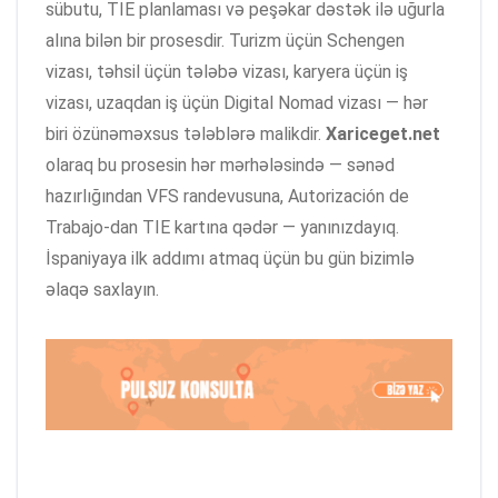
sübutu, TIE planlaması və peşəkar dəstək ilə uğurla
alına bilən bir prosesdir. Turizm üçün Schengen
vizası, təhsil üçün tələbə vizası, karyera üçün iş
vizası, uzaqdan iş üçün Digital Nomad vizası — hər
biri özünəməxsus tələblərə malikdir.
Xariceget.net
olaraq bu prosesin hər mərhələsində — sənəd
hazırlığından VFS randevusuna, Autorización de
Trabajo-dan TIE kartına qədər — yanınızdayıq.
İspaniyaya ilk addımı atmaq üçün bu gün bizimlə
əlaqə saxlayın.