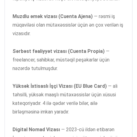
Muzdlu əmək vizası (Cuenta Ajena)
— rəsmi iş
müqaviləsi olan mütəxəssislər üçün ən çox verilən iş
vizasıdır.
Sərbəst fəaliyyət vizası (Cuenta Propia)
—
freelancer, sahibkar, müstəqil peşəkarlar üçün
nəzərdə tutulmuşdur.
Yüksək İxtisaslı İşçi Vizası (EU Blue Card)
— ali
təhsilli, yüksək maaşlı mütəxəssislər üçün xüsusi
kateqoriyadır. 4 ilə qədər verilə bilər, ailə
birləşməsinə imkan yaradır.
Digital Nomad Vizası
— 2023-cü ildən etibarən