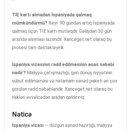
TIE kartı almadan İspaniyada qalmaq
mümkündürmü?
Xeyr. 90 gündən artıq İspaniyada
qalmaq üçün TIE kartı mütləqdir. Gəlişdən 30 gün
ərzində alınması lazımdır. Xariceget.net olaraq bu
prosesi tam dəstəkləyirik.
İspaniya vizasının rədd edilməsinin əsas səbəbi
nədir?
Maliyyə çatışmazlığı, geri dönüş niyyətinin
sübut edilməməsi və natamam sənəd paketi ən çox
görülən rədd səbəbləridir. Xariceget.net olaraq bu
riskləri əvvəlcədən aradan qaldırırıq.
Nəticə
İspaniya vizası
— düzgün sənəd hazırlığı, maliyyə