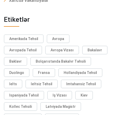
Xaricdə Vakansiyalar
Etiketlər
Amerikada Tehsil
Avropa
Avropada Tehsil
Avropa Vizası
Bakalavr
Baklavr
Bolqarıstanda Bakalvr Təhsili
Duolingo
Fransa
Hollandiyada Tehsil
Ielts
Ieltsiz Tehsil
Imtahansiz Tehsil
Ispaniyada Təhsil
Iş Vizası
Kiev
Kollec Tehsili
Latviyada Magistr