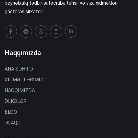
beynəlxalq tədbirlər,təcrübə,təhsil və viza xidmətləri
göstərən şirkətdir .
Haqqımızda
ANA SƏHİFƏ
XİDMƏTLƏRİMİZ
HAQQIMIZDA
ÖLKƏLƏR
BLOQ
ƏLAQƏ