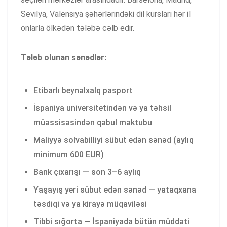
Sevilya, Valensiya şəhərlərindəki dil kursları hər il
onlarla ölkədən tələbə cəlb edir.
Tələb olunan sənədlər:
Etibarlı beynəlxalq pasport
İspaniya universitetindən və ya təhsil
müəssisəsindən qəbul məktubu
Maliyyə solvabilliyi sübut edən sənəd (aylıq
minimum 600 EUR)
Bank çıxarışı — son 3–6 aylıq
Yaşayış yeri sübut edən sənəd — yataqxana
təsdiqi və ya kirayə müqaviləsi
Tibbi sığorta — İspaniyada bütün müddəti