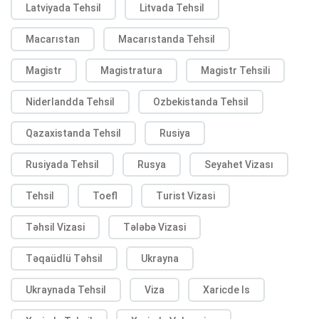
Latviyada Tehsil
Litvada Tehsil
Macarıstan
Macarıstanda Tehsil
Magistr
Magistratura
Magistr Tehsili
Niderlandda Tehsil
Ozbekistanda Tehsil
Qazaxistanda Tehsil
Rusiya
Rusiyada Tehsil
Rusya
Seyahet Vizası
Tehsil
Toefl
Turist Vizasi
Təhsil Vizasi
Tələbə Vizasi
Təqaüdlü Təhsil
Ukrayna
Ukraynada Tehsil
Viza
Xaricde Is