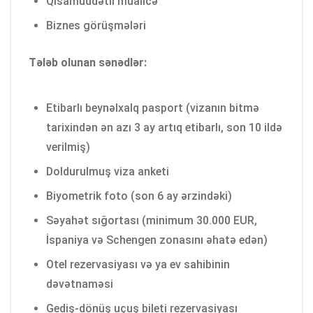
Qısamüddətli müalicə
Biznes görüşmələri
Tələb olunan sənədlər:
Etibarlı beynəlxalq pasport (vizanın bitmə
tarixindən ən azı 3 ay artıq etibarlı, son 10 ildə
verilmiş)
Doldurulmuş viza anketi
Biyometrik foto (son 6 ay ərzindəki)
Səyahət sığortası (minimum 30.000 EUR,
İspaniya və Schengen zonasını əhatə edən)
Otel rezervasiyası və ya ev sahibinin
dəvətnaməsi
Gediş-dönüş uçuş bileti rezervasiyası