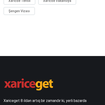
Xaricde Tehsil
Xaricde Vakansiya
Şengen Vizası
Xariceget 8 ildən artıq bir zamandır ki, yerli bazarda