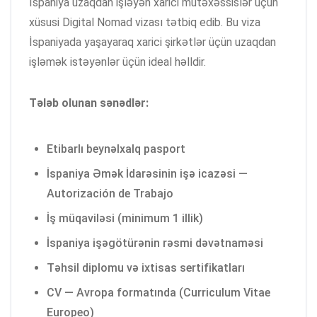
İspaniya uzaqdan işləyən xarici mütəxəssislər üçün
xüsusi Digital Nomad vizası tətbiq edib. Bu viza
İspaniyada yaşayaraq xarici şirkətlər üçün uzaqdan
işləmək istəyənlər üçün ideal həlldir.
Tələb olunan sənədlər:
Etibarlı beynəlxalq pasport
İspaniya Əmək İdarəsinin işə icazəsi —
Autorización de Trabajo
İş müqaviləsi (minimum 1 illik)
İspaniya işəgötürənin rəsmi dəvətnaməsi
Təhsil diplomu və ixtisas sertifikatları
CV — Avropa formatında (Curriculum Vitae
Europeo)