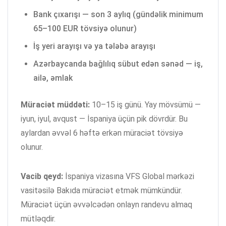
Bank çıxarışı — son 3 aylıq (gündəlik minimum
65–100 EUR tövsiyə olunur)
İş yeri arayışı və ya tələbə arayışı
Azərbaycanda bağlılıq sübut edən sənəd — iş,
ailə, əmlak
Müraciət müddəti:
10–15 iş günü. Yay mövsümü —
iyun, iyul, avqust — İspaniya üçün pik dövrdür. Bu
aylardan əvvəl 6 həftə erkən müraciət tövsiyə
olunur.
Vacib qeyd:
İspaniya vizasına VFS Global mərkəzi
vasitəsilə Bakıda müraciət etmək mümkündür.
Müraciət üçün əvvəlcədən onlayn randevu almaq
mütləqdir.