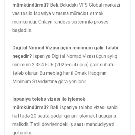
mümkündürmü?
Bəli. Bakıdakı VFS Global mərkəzi
vasitəsilə İspaniya vizasına müraciət etmək
mümkündür. Onlayn randevu sistemi ilə proses
başladılır.
Digital Nomad Vizası üçün minimum gəlir tələbi
nəçədir?
İspaniya Digital Nomad Vizası üçün aylıq
minimum 2.334 EUR (2025-ci il üçün) gəlir sübutu
tələb olunur. Bu məbləğ hər il Əmək Haqqının
Minimum Standartına görə yenilənir.
İspaniya tələbə vizası ilə işləmək
mümkündürmü?
Bəli. İspaniya tələbə vizası sahibi
həftədə 20 saata qədər qanuni işləmək hüququna
malikdir. Tətil dövrlərindəki iş saatı məhdudiyyəti
götürülür.