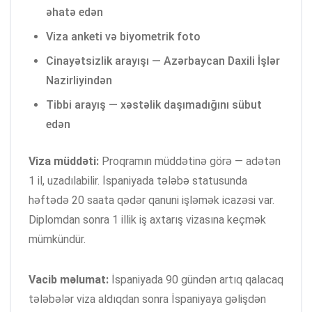
əhatə edən
Viza anketi və biyometrik foto
Cinayətsizlik arayışı — Azərbaycan Daxili İşlər
Nazirliyindən
Tibbi arayış — xəstəlik daşımadığını sübut
edən
Viza müddəti:
Proqramın müddətinə görə — adətən
1 il, uzadılabilir. İspaniyada tələbə statusunda
həftədə 20 saata qədər qanuni işləmək icazəsi var.
Diplomdan sonra 1 illik iş axtarış vizasına keçmək
mümkündür.
Vacib məlumat:
İspaniyada 90 gündən artıq qalacaq
tələbələr viza aldıqdan sonra İspaniyaya gəlişdən