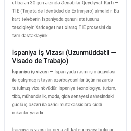
etibarən 30 gün ərzində Əcnəbilər Qeydiyyat Kartı —
TIE (Tarjeta de Identidad de Extranjero) almalıdır. Bu
kart tələbənin İspaniyada qanuni statusunu
təsdiqləyir. Xariceget.net olaraq TIE prosesini də
tam dəstəkləyirik.
İspaniya İş Vizası (Uzunmüddətli —
Visado de Trabajo)
İspaniya iş vizası
— İspaniyada rəsmi iş müqaviləsi
ilə çalışmaq istəyən azərbaycanlılar üçün nəzərdə
tutulmuş viza növüdür. İspaniya texnologiya, turizm,
tibb, mühəndislik, moda, qida sənayesi sahəsindəki
güclü iş bazarı ilə xarici mütəxəssislərə ciddi
imkanlar yaradır.
İspaniya iş vizası bir neçə alt kateqoriyaya bölünür: