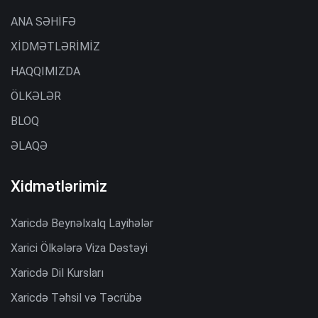
ANA SƏHİFƏ
XİDMƏTLƏRİMİZ
HAQQIMIZDA
ÖLKƏLƏR
BLOQ
ƏLAQƏ
Xidmətlərimiz
Xaricdə Beynəlxalq Layihələr
Xarici Ölkələrə Viza Dəstəyi
Xaricdə Dil Kursları
Xaricdə Təhsil və Təcrübə