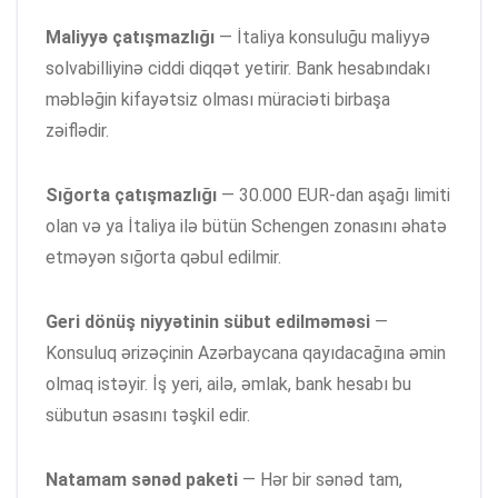
Maliyyə çatışmazlığı
— İtaliya konsuluğu maliyyə
solvabilliyinə ciddi diqqət yetirir. Bank hesabındakı
məbləğin kifayətsiz olması müraciəti birbaşa
zəiflədir.
Sığorta çatışmazlığı
— 30.000 EUR-dan aşağı limiti
olan və ya İtaliya ilə bütün Schengen zonasını əhatə
etməyən sığorta qəbul edilmir.
Geri dönüş niyyətinin sübut edilməməsi
—
Konsuluq ərizəçinin Azərbaycana qayıdacağına əmin
olmaq istəyir. İş yeri, ailə, əmlak, bank hesabı bu
sübutun əsasını təşkil edir.
Natamam sənəd paketi
— Hər bir sənəd tam,