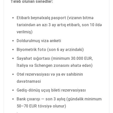
Tələb olunan sənədlər:
Etibarlı beynəlxalq pasport (vizanın bitmə
tarixindən ən azı 3 ay artıq etibarlı, son 10 ildə
verilmiş)
Doldurulmuş viza anketi
Biyometrik foto (son 6 ay ərzindəki)
Səyahət sığortası (minimum 30.000 EUR,
İtaliya və Schengen zonasını əhatə edən)
Otel rezervasiyası və ya ev sahibinin
dəvətnaməsi
Gediş-dönüş uçuş bileti rezervasiyası
Bank çıxarışı — son 3 aylıq (gündəlik minimum
50–70 EUR tövsiyə olunur)