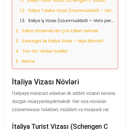
İtaliya Turist Vizası (Schengen C Vizası)
İtaliya Tələbə Vizası (Uzunmüddətli — Visto per Studio)
İtaliya İş Vizası (Uzunmüddətli — Visto per Lavoro)
İtaliya Vizasında Ən Çox Edilən Səhvlər
Xariceget ilə İtaliya Vizası — Niyə Bizimlə?
Tez-tez Verilən Suallar
Nəticə
İtaliya Vizası Növləri
İtaliyaya müraciət edərkən ilk addım vizanın növünü
düzgün müəyyənləşdirməkdir. Hər viza növünün
özünəməxsus tələbləri, müddəti və məqsədi var.
İtaliya Turist Vizası (Schengen C