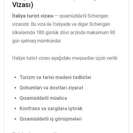
Vizası)
İtaliya turist vizası
— qısamüddətli Schengen
vizasıdır. Bu viza ilə İtaliyada və digər Schengen
ölkələrində 180 günlük dövr ərzində maksimum 90
gün qalmaq mümkündür.
İtaliya turist vizası aşağıdakı məqsədlər üçün verilir:
Turizm və tarixi-mədəni tədbirlər
Qohumları və dostları ziyarət
Qısamüddətli müalicə
Konfrans və sərgilərə iştirak
Qısamüddətli iş görüşmələri