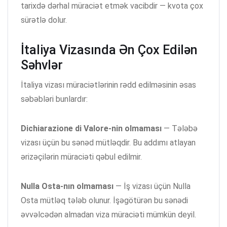
tarixdə dərhal müraciət etmək vacibdir — kvota çox
sürətlə dolur.
İtaliya Vizasında Ən Çox Edilən
Səhvlər
İtaliya vizası müraciətlərinin rədd edilməsinin əsas
səbəbləri bunlardır:
Dichiarazione di Valore-nin olmaması
— Tələbə
vizası üçün bu sənəd mütləqdir. Bu addımı atlayan
ərizəçilərin müraciəti qəbul edilmir.
Nulla Osta-nın olmaması
— İş vizası üçün Nulla
Osta mütləq tələb olunur. İşəgötürən bu sənədi
əvvəlcədən almadan viza müraciəti mümkün deyil.