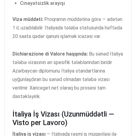
Cinayətsizlik arayışı
Viza müddəti:
Proqramın müddətinə görə — adətən
1 il, uzadılabilir. İtaliyada tələbə statusunda həftədə
20 saata qədər qanuni işləmək icazəsi var.
Dichiarazione di Valore haqqında:
Bu sənəd İtaliya
tələbə vizasının ən spesifik tələblərindən biridir.
Azərbaycan diplomunu İtaliya standartlarına
uyğunlaşdıran bu sənəd olmadan tələbə vizası
verilmir. Xariceget.net olaraq bu prosesi tam
dəstəkləyirik.
İtaliya İş Vizası (Uzunmüddətli —
Visto per Lavoro)
İtaliya iş vizası
— İtaliyada rəsmi iş müqaviləsi ilə