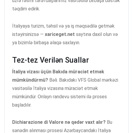
üzrə rəsmi tərəfdaşlarımız vasitəsilə birbaşa dəstək
təqdim edirik.
İtaliyaya turizm, təhsil və ya iş məqsədilə getmək
istəyirsinizsə —
xariceget.net
saytına daxil olun və
ya bizimlə birbaşa əlaqə saxlayın.
Tez-tez Verilən Suallar
İtaliya vizası üçün Bakıda müraciət etmək
mümkündürmü?
Bəli. Bakıdakı VFS Global mərkəzi
vasitəsilə İtaliya vizasına müraciət etmək
mümkündür. Onlayn randevu sistemi ilə proses
başladılır.
Dichiarazione di Valore nə qədər vaxt alır?
Bu
sənədin alınması prosesi Azərbaycandakı İtaliya