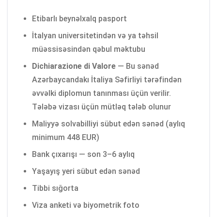
Etibarlı beynəlxalq pasport
İtalyan universitetindən və ya təhsil
müəssisəsindən qəbul məktubu
Dichiarazione di Valore
— Bu sənəd
Azərbaycandakı İtaliya Səfirliyi tərəfindən
əvvəlki diplomun tanınması üçün verilir.
Tələbə vizası üçün mütləq tələb olunur
Maliyyə solvabilliyi sübut edən sənəd (aylıq
minimum 448 EUR)
Bank çıxarışı — son 3–6 aylıq
Yaşayış yeri sübut edən sənəd
Tibbi sığorta
Viza anketi və biyometrik foto