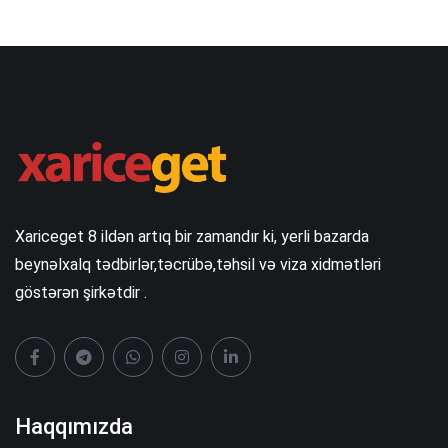
Xariceget 8 ildən artıq bir zamandır ki, yerli bazarda
beynəlxalq tədbirlər,təcrübə,təhsil və viza xidmətləri
göstərən şirkətdir .
Haqqımızda