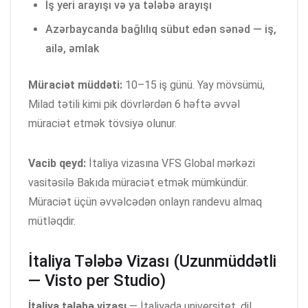
İş yeri arayışı və ya tələbə arayışı
Azərbaycanda bağlılıq sübut edən sənəd — iş,
ailə, əmlak
Müraciət müddəti:
10–15 iş günü. Yay mövsümü,
Milad tətili kimi pik dövrlərdən 6 həftə əvvəl
müraciət etmək tövsiyə olunur.
Vacib qeyd:
İtaliya vizasına VFS Global mərkəzi
vasitəsilə Bakıda müraciət etmək mümkündür.
Müraciət üçün əvvəlcədən onlayn randevu almaq
mütləqdir.
İtaliya Tələbə Vizası (Uzunmüddətli
— Visto per Studio)
İtaliya tələbə vizası
— İtaliyada universitet, dil