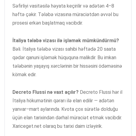
Səfirliyi vasitəsilə həyata keçirilir və adətən 4–8
həftə çəkir. Tələbə vizasına müraciətdən əvvəl bu
prosesi erkən başlatmaq vacibdir.
İtaliya tələbə vizası ilə işləmək mümkündürmü?
Bəli. İtaliya tələbə vizası sahibi həftədə 20 saata
qədər qanuni işləmək hüququna malikdir. Bu imkan
tələbənin yaşayış xərclərinin bir hissəsini ödəməsinə
kömək edir.
Decreto Flussi nə vaxt açılır?
Decreto Flussi hər il
İtaliya hökumətinin qərarı ilə elan edilir — adətən
yanvar–mart aylarında. Kvota çox sürətlə dolduğu
üçün elan tarixindən dərhal müraciət etmək vacibdir.
Xariceget.net olaraq bu tarixi daim izləyirik.