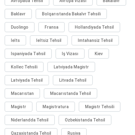
Avropada Tehsil
Avropa Vizası
Bakalavr
Baklavr
Bolqarıstanda Bakalvr Təhsili
Duolingo
Fransa
Hollandiyada Tehsil
Ielts
Ieltsiz Tehsil
Imtahansiz Tehsil
Ispaniyada Təhsil
Iş Vizası
Kiev
Kollec Tehsili
Latviyada Magistr
Latviyada Tehsil
Litvada Tehsil
Macarıstan
Macarıstanda Tehsil
Magistr
Magistratura
Magistr Tehsili
Niderlandda Tehsil
Ozbekistanda Tehsil
Qazaxistanda Tehsil
Rusiya