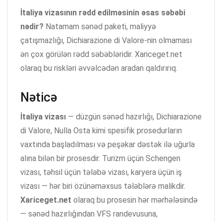
İtaliya vizasının rədd edilməsinin əsas səbəbi
nədir?
Natamam sənəd paketi, maliyyə
çatışmazlığı, Dichiarazione di Valore-nin olmaması
ən çox görülən rədd səbəbləridir. Xariceget.net
olaraq bu riskləri əvvəlcədən aradan qaldırırıq.
Nəticə
İtaliya vizası
— düzgün sənəd hazırlığı, Dichiarazione
di Valore, Nulla Osta kimi spesifik prosedurların
vaxtında başladılması və peşəkar dəstək ilə uğurla
alına bilən bir prosesdir. Turizm üçün Schengen
vizası, təhsil üçün tələbə vizası, karyera üçün iş
vizası — hər biri özünəməxsus tələblərə malikdir.
Xariceget.net
olaraq bu prosesin hər mərhələsində
— sənəd hazırlığından VFS randevusuna,