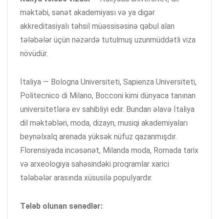
məktəbi, sənət akademiyası və ya digər
akkreditasiyalı təhsil müəssisəsinə qəbul alan
tələbələr üçün nəzərdə tutulmuş uzunmüddətli viza
növüdür.
İtaliya — Bologna Universiteti, Sapienza Universiteti,
Politecnico di Milano, Bocconi kimi dünyaca tanınan
universitetlərə ev sahibliyi edir. Bundan əlavə İtaliya
dil məktəbləri, moda, dizayn, musiqi akademiyaları
beynəlxalq arenada yüksək nüfuz qazanmışdır.
Florensiyada incəsənət, Milanda moda, Romada tarix
və arxeologiya sahəsindəki proqramlar xarici
tələbələr arasında xüsusilə populyardır.
Tələb olunan sənədlər: