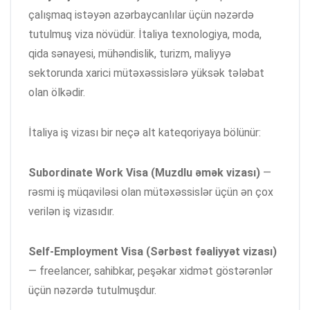
çalışmaq istəyən azərbaycanlılar üçün nəzərdə
tutulmuş viza növüdür. İtaliya texnologiya, moda,
qida sənayesi, mühəndislik, turizm, maliyyə
sektorunda xarici mütəxəssislərə yüksək tələbat
olan ölkədir.
İtaliya iş vizası bir neçə alt kateqoriyaya bölünür:
Subordinate Work Visa (Muzdlu əmək vizası)
—
rəsmi iş müqaviləsi olan mütəxəssislər üçün ən çox
verilən iş vizasıdır.
Self-Employment Visa (Sərbəst fəaliyyət vizası)
— freelancer, sahibkar, peşəkar xidmət göstərənlər
üçün nəzərdə tutulmuşdur.