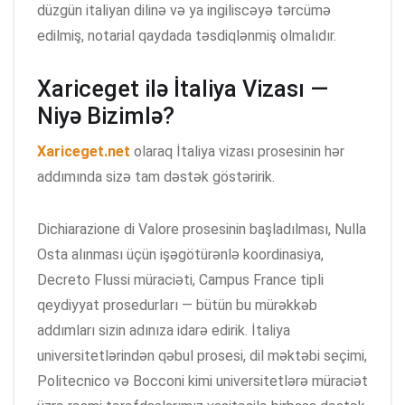
düzgün italiyan dilinə və ya ingiliscəyə tərcümə
edilmiş, notarial qaydada təsdiqlənmiş olmalıdır.
Xariceget ilə İtaliya Vizası —
Niyə Bizimlə?
Xariceget.net
olaraq İtaliya vizası prosesinin hər
addımında sizə tam dəstək göstəririk.
Dichiarazione di Valore prosesinin başladılması, Nulla
Osta alınması üçün işəgötürənlə koordinasiya,
Decreto Flussi müraciəti, Campus France tipli
qeydiyyat prosedurları — bütün bu mürəkkəb
addımları sizin adınıza idarə edirik. İtaliya
universitetlərindən qəbul prosesi, dil məktəbi seçimi,
Politecnico və Bocconi kimi universitetlərə müraciət