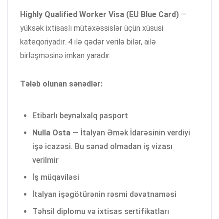
Highly Qualified Worker Visa (EU Blue Card)
—
yüksək ixtisaslı mütəxəssislər üçün xüsusi
kateqoriyadır. 4 ilə qədər verilə bilər, ailə
birləşməsinə imkan yaradır.
Tələb olunan sənədlər:
Etibarlı beynəlxalq pasport
Nulla Osta
— İtalyan Əmək İdarəsinin verdiyi
işə icazəsi. Bu sənəd olmadan iş vizası
verilmir
İş müqaviləsi
İtalyan işəgötürənin rəsmi dəvətnaməsi
Təhsil diplomu və ixtisas sertifikatları