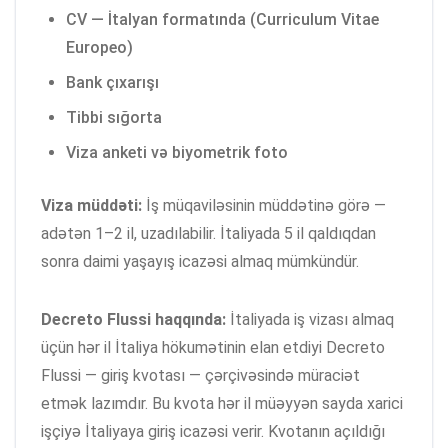
CV — İtalyan formatında (Curriculum Vitae
Europeo)
Bank çıxarışı
Tibbi sığorta
Viza anketi və biyometrik foto
Viza müddəti:
İş müqaviləsinin müddətinə görə —
adətən 1–2 il, uzadılabilir. İtaliyada 5 il qaldıqdan
sonra daimi yaşayış icazəsi almaq mümkündür.
Decreto Flussi haqqında:
İtaliyada iş vizası almaq
üçün hər il İtaliya hökumətinin elan etdiyi Decreto
Flussi — giriş kvotası — çərçivəsində müraciət
etmək lazımdır. Bu kvota hər il müəyyən sayda xarici
işçiyə İtaliyaya giriş icazəsi verir. Kvotanın açıldığı