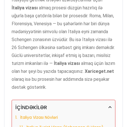
İtaliya vizası
almaq prosesi düzgün hazırlıq ilə
uğurla başa çatdırıla bilən bir prosesdir. Roma, Milan,
Florensiya, Venesiya — bu şəhərlərin hər biri dünya
mədəniyyətinin simvolu olan İtaliya eyni zamanda
Schengen zonasının üzvüdür. Bu isə İtaliya vizası ilə
26 Schengen ölkəsinə sərbəst giriş imkanı deməkdir.
Güclü universitetlər, inkişaf etmiş iş bazarı, misilsiz
turizm imkanları ilə —
İtaliya vizası
almaq üçün lazım
olan hər şeyi bu yazıda tapacaqsınız.
Xariceget.net
olaraq isə bu prosesin hər addımında sizə peşəkar
dəstək göstəririk.
İÇİNDƏKİLƏR
İtaliya Vizası Növləri