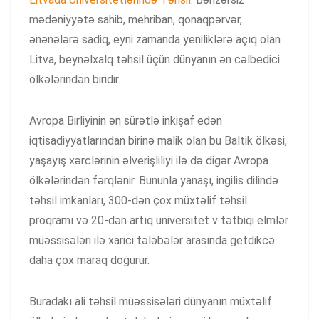
mədəniyyətə sahib, mehriban, qonaqpərvər,
ənənələrə sadiq, eyni zamanda yeniliklərə açıq olan
Litva, beynəlxalq təhsil üçün dünyanın ən cəlbedici
ölkələrindən biridir.
Avropa Birliyinin ən sürətlə inkişaf edən
iqtisadiyyatlarından birinə malik olan bu Baltik ölkəsi,
yaşayış xərclərinin əlverişliliyi ilə də digər Avropa
ölkələrindən fərqlənir. Bununla yanaşı, ingilis dilində
təhsil imkanları, 300-dən çox müxtəlif təhsil
proqramı və 20-dən artıq universitet v tətbiqi elmlər
müəssisələri ilə xarici tələbələr arasında getdikcə
daha çox maraq doğurur.
Buradakı ali təhsil müəssisələri dünyanın müxtəlif