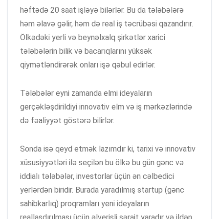
həftədə 20 saat işləyə bilərlər. Bu da tələbələrə
həm əlavə gəlir, həm də real iş təcrübəsi qazandırır.
Ölkədəki yerli və beynəlxalq şirkətlər xarici
tələbələrin bilik və bacarıqlarını yüksək
qiymətləndirərək onları işə qəbul edirlər.
Tələbələr eyni zamanda elmi ideyaların
gerçəkləşdirildiyi innovativ elm və iş mərkəzlərində
də fəaliyyət göstərə bilirlər.
Sonda isə qeyd etmək lazımdır ki, tarixi və innovativ
xüsusiyyətləri ilə seçilən bu ölkə bu gün gənc və
iddialı tələbələr, investorlar üçün ən cəlbedici
yerlərdən biridir. Burada yaradılmış startup (gənc
sahibkarlıq) proqramları yeni ideyaların
reallaşdırılması üçün əlverişli şərait yaradır və ildən