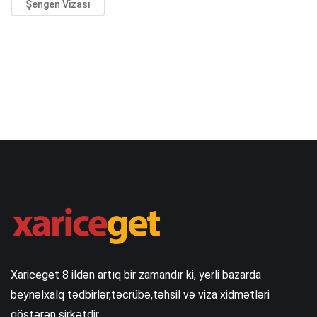
Şengen Vizası
Xariceget 8 ildən artıq bir zamandır ki, yerli bazarda
beynəlxalq tədbirlər,təcrübə,təhsil və viza xidmətləri
göstərən şirkətdir .