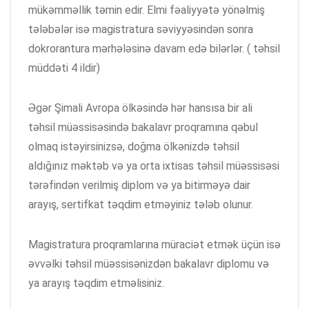
mükəmməllik təmin edir. Elmi fəaliyyətə yönəlmiş
tələbələr isə magistratura səviyyəsindən sonra
dokrorantura mərhələsinə davam edə bilərlər. ( təhsil
müddəti 4 ildir)
Əgər Şimali Avropa ölkəsində hər hansısa bir ali
təhsil müəssisəsində bakalavr proqramına qəbul
olmaq istəyirsinizsə, doğma ölkənizdə təhsil
aldığınız məktəb və ya orta ixtisas təhsil müəssisəsi
tərəfindən verilmiş diplom və ya bitirməyə dair
arayış, sertifkat təqdim etməyiniz tələb olunur.
Magistratura proqramlarına müraciət etmək üçün isə
əvvəlki təhsil müəssisənizdən bakalavr diplomu və
ya arayış təqdim etməlisiniz.