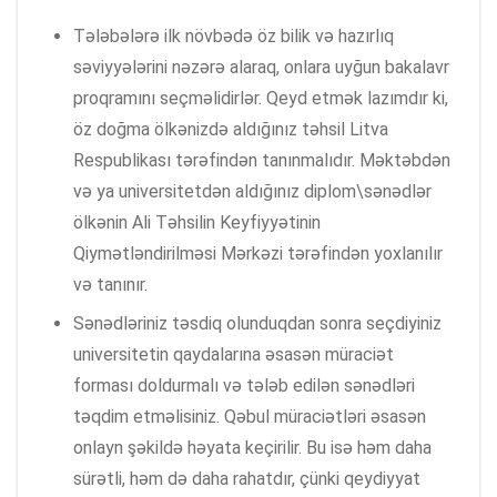
Tələbələrə ilk növbədə öz bilik və hazırlıq
səviyyələrini nəzərə alaraq, onlara uyğun bakalavr
proqramını seçməlidirlər. Qeyd etmək lazımdır ki,
öz doğma ölkənizdə aldığınız təhsil Litva
Respublikası tərəfindən tanınmalıdır. Məktəbdən
və ya universitetdən aldığınız diplom\sənədlər
ölkənin Ali Təhsilin Keyfiyyətinin
Qiymətləndirilməsi Mərkəzi tərəfindən yoxlanılır
və tanınır.
Sənədləriniz təsdiq olunduqdan sonra seçdiyiniz
universitetin qaydalarına əsasən müraciət
forması doldurmalı və tələb edilən sənədləri
təqdim etməlisiniz. Qəbul müraciətləri əsasən
onlayn şəkildə həyata keçirilir. Bu isə həm daha
sürətli, həm də daha rahatdır, çünki qeydiyyat