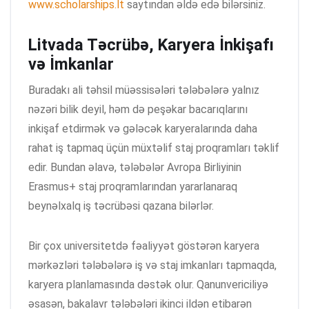
www.scholarships.lt
saytından əldə edə bilərsiniz.
Litvada Təcrübə, Karyera İnkişafı
və İmkanlar
Buradakı ali təhsil müəssisələri tələbələrə yalnız
nəzəri bilik deyil, həm də peşəkar bacarıqlarını
inkişaf etdirmək və gələcək karyeralarında daha
rahat iş tapmaq üçün müxtəlif staj proqramları təklif
edir. Bundan əlavə, tələbələr Avropa Birliyinin
Erasmus+ staj proqramlarından yararlanaraq
beynəlxalq iş təcrübəsi qazana bilərlər.
Bir çox universitetdə fəaliyyət göstərən karyera
mərkəzləri tələbələrə iş və staj imkanları tapmaqda,
karyera planlamasında dəstək olur. Qanunvericiliyə
əsasən, bakalavr tələbələri ikinci ildən etibarən