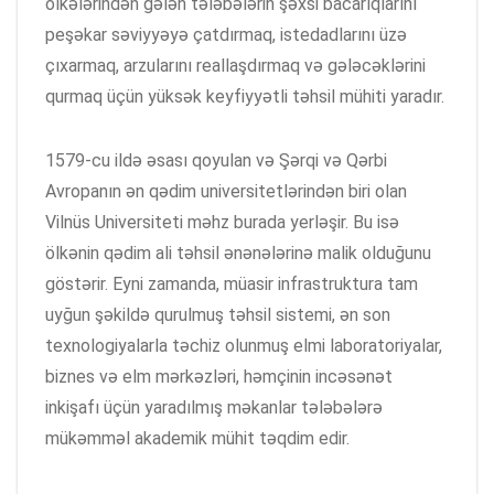
ölkələrindən gələn tələbələrin şəxsi bacarıqlarını
peşəkar səviyyəyə çatdırmaq, istedadlarını üzə
çıxarmaq, arzularını reallaşdırmaq və gələcəklərini
qurmaq üçün yüksək keyfiyyətli təhsil mühiti yaradır.
1579-cu ildə əsası qoyulan və Şərqi və Qərbi
Avropanın ən qədim universitetlərindən biri olan
Vilnüs Universiteti məhz burada yerləşir. Bu isə
ölkənin qədim ali təhsil ənənələrinə malik olduğunu
göstərir. Eyni zamanda, müasir infrastruktura tam
uyğun şəkildə qurulmuş təhsil sistemi, ən son
texnologiyalarla təchiz olunmuş elmi laboratoriyalar,
biznes və elm mərkəzləri, həmçinin incəsənət
inkişafı üçün yaradılmış məkanlar tələbələrə
mükəmməl akademik mühit təqdim edir.