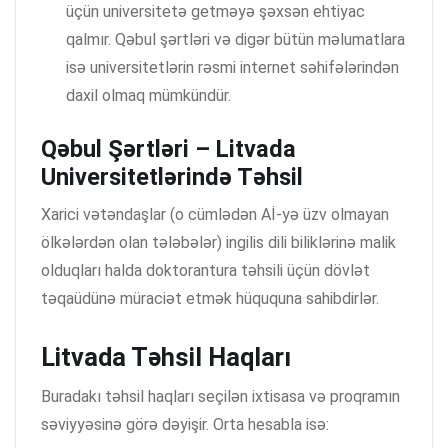
üçün universitetə getməyə şəxsən ehtiyac
qalmır. Qəbul şərtləri və digər bütün məlumatlara
isə universitetlərin rəsmi internet səhifələrindən
daxil olmaq mümkündür.
Qəbul Şərtləri – Litvada
Universitetlərində Təhsil
Xarici vətəndaşlar (o cümlədən Aİ-yə üzv olmayan
ölkələrdən olan tələbələr) ingilis dili biliklərinə malik
olduqları halda doktorantura təhsili üçün dövlət
təqaüdünə müraciət etmək hüququna sahibdirlər.
Litvada Təhsil Haqları
Buradakı təhsil haqları seçilən ixtisasa və proqramın
səviyyəsinə görə dəyişir. Orta hesabla isə: