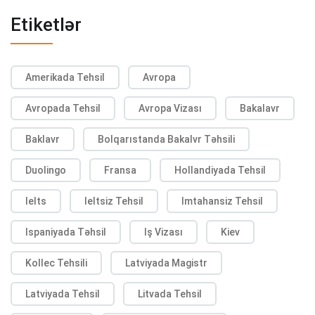
Etiketlər
Amerikada Tehsil
Avropa
Avropada Tehsil
Avropa Vizası
Bakalavr
Baklavr
Bolqarıstanda Bakalvr Təhsili
Duolingo
Fransa
Hollandiyada Tehsil
Ielts
Ieltsiz Tehsil
Imtahansiz Tehsil
Ispaniyada Təhsil
Iş Vizası
Kiev
Kollec Tehsili
Latviyada Magistr
Latviyada Tehsil
Litvada Tehsil