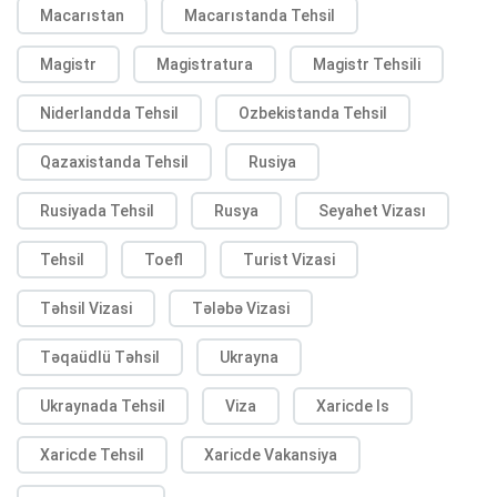
Macarıstan
Macarıstanda Tehsil
Magistr
Magistratura
Magistr Tehsili
Niderlandda Tehsil
Ozbekistanda Tehsil
Qazaxistanda Tehsil
Rusiya
Rusiyada Tehsil
Rusya
Seyahet Vizası
Tehsil
Toefl
Turist Vizasi
Təhsil Vizasi
Tələbə Vizasi
Təqaüdlü Təhsil
Ukrayna
Ukraynada Tehsil
Viza
Xaricde Is
Xaricde Tehsil
Xaricde Vakansiya