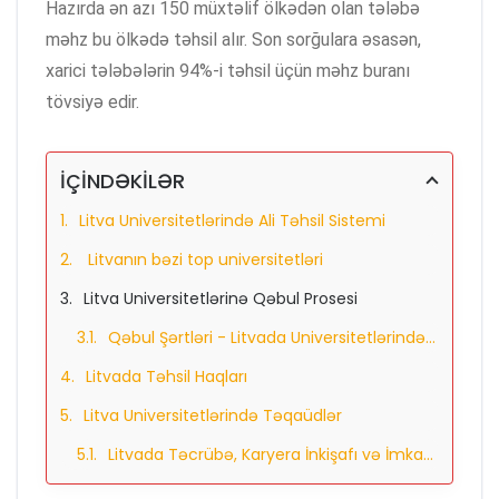
Hazırda ən azı 150 müxtəlif ölkədən olan tələbə
məhz bu ölkədə təhsil alır. Son sorğulara əsasən,
xarici tələbələrin 94%-i təhsil üçün məhz buranı
tövsiyə edir.
İÇİNDƏKİLƏR
Litva Universitetlərində Ali Təhsil Sistemi
Litvanın bəzi top universitetləri
Litva Universitetlərinə Qəbul Prosesi
Qəbul Şərtləri - Litvada Universitetlərində Təhsil
Litvada Təhsil Haqları
Litva Universitetlərində Təqaüdlər
Litvada Təcrübə, Karyera İnkişafı və İmkanlar