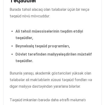
Təqaüdlər
Burada təhsil alacaq olan tələbələr üçün bir neçə
təqaüd növü mövcuddur:
Ali təhsil müəssisələrinin təqdim etdiyi
təqaüdlər,
Beynəlxalq təqaüd proqramları,
Dövlət tərəfindən maliyyələşdirilən müxtəlif
təqaüdlər.
Bununla yanaşı, akademik göstəriciləri yüksək olan
tələbələr ali məktəblərin xüsusi təqaüd fondları və
digər maliyyə dəstəyindən yararlana bilərlər.
Təqaüd imkanları barədə daha ətraflı məlumatı