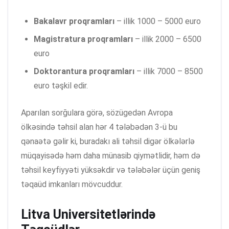
Bakalavr proqramları
– illik 1000 – 5000 euro
Magistratura proqramları
– illik 2000 – 6500
euro
Doktorantura proqramları
– illik 7000 – 8500
euro təşkil edir.
Aparılan sorğulara görə, sözügedən Avropa
ölkəsində təhsil alan hər 4 tələbədən 3-ü bu
qənaətə gəlir ki, buradakı ali təhsil digər ölkələrlə
müqayisədə həm daha münasib qiymətlidir, həm də
təhsil keyfiyyəti yüksəkdir və tələbələr üçün geniş
təqaüd imkanları mövcuddur.
Litva Universitetlərində