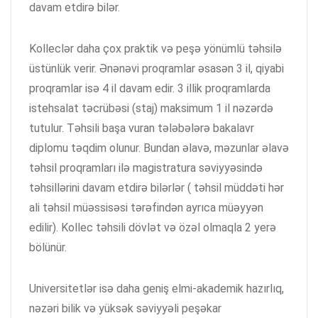
davam etdirə bilər.
Kolleclər daha çox praktik və peşə yönümlü təhsilə
üstünlük verir. Ənənəvi proqramlar əsasən 3 il, qiyabi
proqramlar isə 4 il davam edir. 3 illik proqramlarda
istehsalat təcrübəsi (staj) maksimum 1 il nəzərdə
tutulur. Təhsili başa vuran tələbələrə bakalavr
diplomu təqdim olunur. Bundan əlavə, məzunlar əlavə
təhsil proqramları ilə magistratura səviyyəsində
təhsillərini davam etdirə bilərlər ( təhsil müddəti hər
ali təhsil müəssisəsi tərəfindən ayrıca müəyyən
edilir). Kollec təhsili dövlət və özəl olmaqla 2 yerə
bölünür.
Universitetlər isə daha geniş elmi-akademik hazırlıq,
nəzəri bilik və yüksək səviyyəli peşəkar